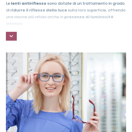
Le
lenti antiriflesso
sono dotate di un trattamento in grado
di
ridurre il riflesso della luce
sulla loro superficie, offrendo
una visione più nitida anche in
presenza di luminosità
intensa
.
Grazie a questo trattamento, inoltre, le lenti sono
più
resistenti ai graffi e alle impronte
, rendendo la loro
pulizia molto più facile. Se siete alla ricerca di
lenti evolute
e
più avanzate, venite nel nostro centro ottico e provate i
vantaggi delle nostre
lenti antiriflesso
!