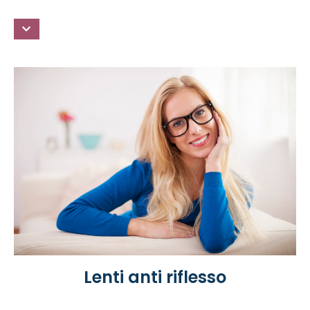
Questo tipo di lenti garantiscono un
comfort visivo
eccezionale
e sono disponibili in vari modelli, adatti per
tutte le esigenze: lenti per chi condiziona il proprio campo
visivo a
distanze ridottissime
, tra 1,5 metri e zona di lettura;
lenti per chi ha bisogno di una
messa a fuoco fino a 3 metri
,
quindi lo spazio di un piccolo ufficio o di un negozio.
Lenti anti riflesso