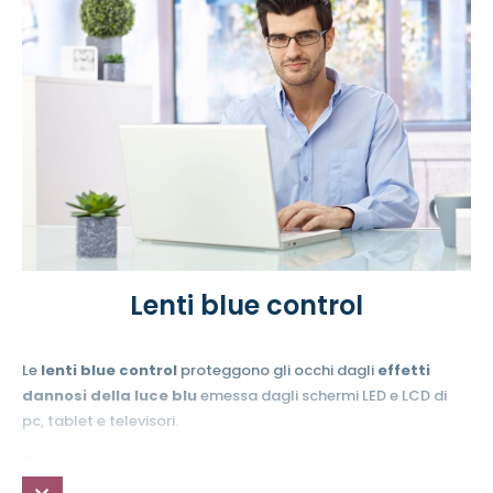
confortevole
può aiutarci a vivere al meglio questi momenti
speciali.
Lenti blue control
Le
lenti blue control
proteggono gli occhi dagli
effetti
dannosi della luce blu
emessa dagli schermi LED e LCD di
pc, tablet e televisori.
Questo tipo di lenti sono dotate di un particolarmente
trattamento, il
Blue Control
, in grado di
ridurre