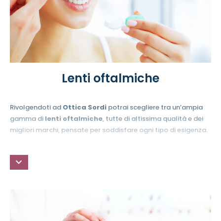
Lenti oftalmiche
Rivolgendoti ad
Ottica Sordi
potrai scegliere tra un’ampia
gamma di
lenti oftalmiche
, tutte di altissima qualità e dei
migliori marchi, pensate per soddisfare ogni tipo di esigenza.
Le
lenti oftalmiche
sono lenti per gli occhiali pensate
per
correggere i difetti della vista
, come miopia,
ipermetropia, astigmatismo e presbiopia.
Possono essere realizzate in un’ampia gamma di materiali e
subire trattamenti antigraffio o antiriflesso, a seconda delle
necessità.