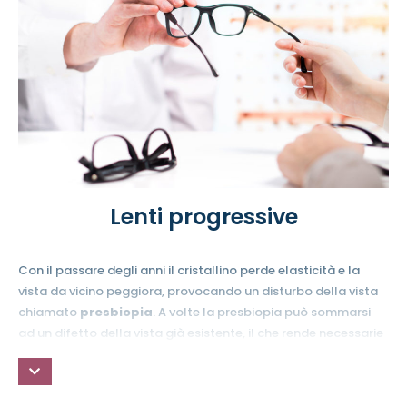
Lenti progressive
Con il passare degli anni il cristallino perde elasticità e la
vista da vicino peggiora, provocando un disturbo della vista
chiamato
presbiopia
. A volte la presbiopia può sommarsi
ad un difetto della vista già esistente, il che rende necessarie
le
lenti progressive
.
Le lenti
progressive
consentono una
visione nitida e