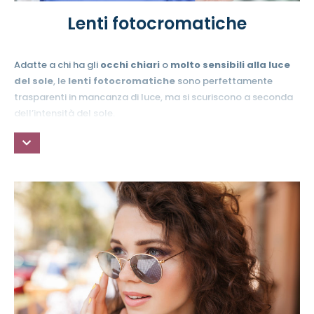
Lenti fotocromatiche
Adatte a chi ha gli
occhi chiari
o
molto sensibili alla luce
del sole
, le
lenti fotocromatiche
sono perfettamente
trasparenti in mancanza di luce, ma si scuriscono a seconda
dell’intensità del sole.
Una soluzione ideale per chi desidera una
protezione
costante degli occhi
, in qualsiasi condizione di luce, senza
trascurare l’importanza di una visione nitida e rilassata.