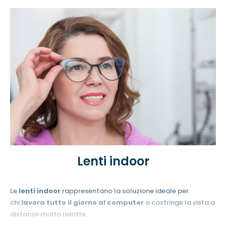
confortevole da vicino a lontano
con un’unica lente, senza
salti o transizioni dell’immagine. Rappresentano uno
straordinario risultato della tecnologia ottica e la loro
produzione richiede numerosi calcoli ottici e l’esatta
conoscenza dei parametri personali di chi le indossa.
Lenti indoor
Le
lenti indoor
rappresentano la soluzione ideale per
chi
lavora tutto il giorno al computer
o costringe la vista a
distanze molto ridotte.