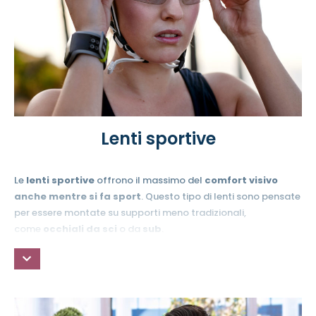
Lenti sportive
Le
lenti sportive
offrono il massimo del
comfort visivo
anche mentre si fa sport
. Questo tipo di lenti sono pensate
per essere montate su supporti meno tradizionali,
come
occhiali da sci
o da
sub
.
Le lenti e le montature degli
occhiali per lo sport e il tempo
libero
possono essere realizzate in base alle esigenze di
ognuno. I nostri sport e hobby preferiti ci regalano alcuni dei
momenti più piacevoli della vita: una
visione ottimale e