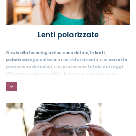
Lenti polarizzate
Grazie alla tecnologia di cui sono dotate, le
lenti
polarizzate
garantiscono una vista rilassata, una
corretta
percezione dei colori
, una
protezione totale dai raggi
UV
e una grande versatilità, dal momento che possono
essere montate su qualsiasi montatura.
Le
lenti polarizzate
filtrano la luce, facendo passare solo
quella necessaria per vedere al meglio. Sono perfette per
chi
trascorre molte ore all’aria aperta
, in mezzo all’acqua
o alla neve.